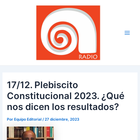
Ir
Navegación
Main
al
de
Men
contenido
entradas
17/12. Plebiscito
Constitucional 2023. ¿Qué
nos dicen los resultados?
Por
Equipo Editorial
/
27 diciembre, 2023