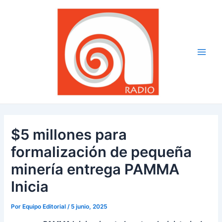
Ir
Navegación
Main
al
de
Men
contenido
entradas
$5 millones para
formalización de pequeña
minería entrega PAMMA
Inicia
Por
Equipo Editorial
/
5 junio, 2025