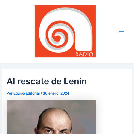
Ir
Navegación
Main
al
de
Men
contenido
entradas
Al rescate de Lenin
Por
Equipo Editorial
/
30 enero, 2024