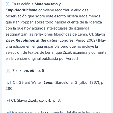
[ii]
En relación a
Materialismo y
Empiriocriticismo
conviene recordar la elogiosa
observación que sobre este escrito hiciera nada menos
que Karl Popper, sobre todo habida cuenta de la ligereza
con la que hoy algunos intelectuales de izquierda
estigmatizan las reflexiones filosóficas de Lenin. Cf. Slavoj
Zizek
Revolution at the gates
(Londres: Verso 2002) [Hay
una edición en lengua española pero que no incluye la
selección de textos de Lenin que Zizek examina y comenta
en la versión original publicada por Verso.]
[iii]
Zizek,
op. cit
., p. 5
[iv]
Cf. Gérard Walter,
Lenin
(Barcelona: Grijalbo, 1967), p.
280
[v]
Cf. Slavoj Zizek,
op. cit
.
p. 3.
[vi]
Hemos examinado con mucho detalle este tema en