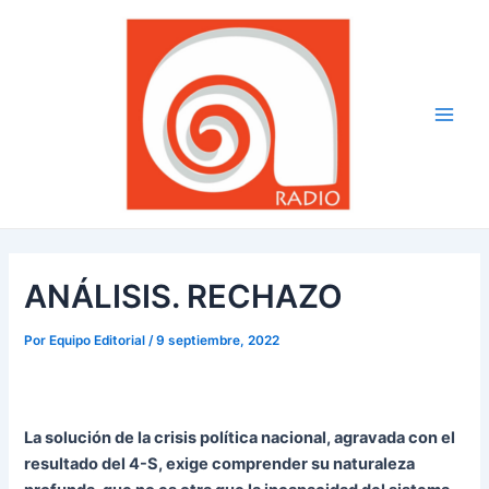
Ir
Navegación
Main
al
de
Men
contenido
entradas
ANÁLISIS. RECHAZO
Por
Equipo Editorial
/
9 septiembre, 2022
La solución de la crisis política nacional, agravada con el
resultado del 4-S, exige comprender su naturaleza