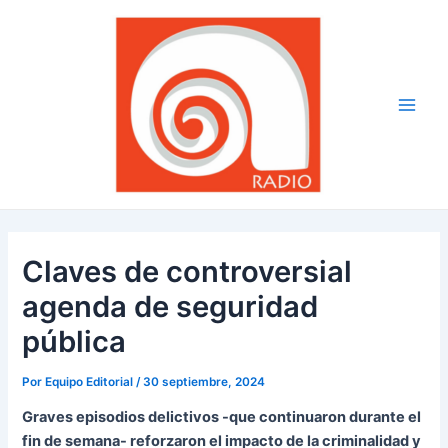
Ir
Navegación
Main
al
de
Men
contenido
entradas
Claves de controversial
agenda de seguridad
pública
Por
Equipo Editorial
/
30 septiembre, 2024
Graves episodios delictivos -que continuaron durante el
fin de semana- reforzaron el impacto de la criminalidad y