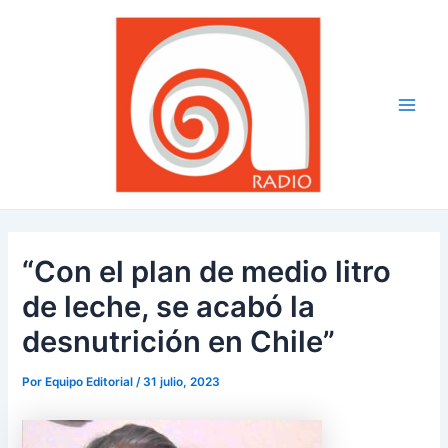
Ir
Navegación
Main
al
de
Men
contenido
entradas
“Con el plan de medio litro
de leche, se acabó la
desnutrición en Chile”
Por
Equipo Editorial
/
31 julio, 2023