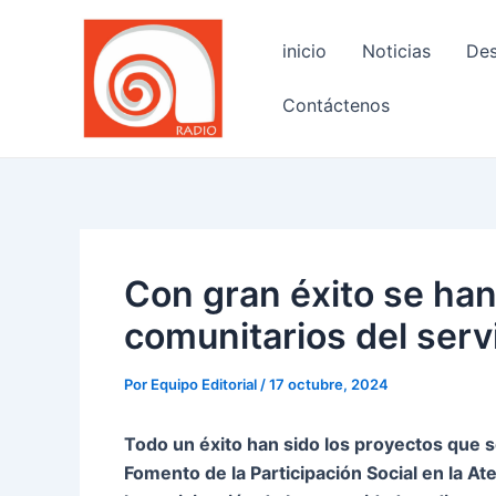
Ir
Navegación
al
de
inicio
Noticias
Des
contenido
entradas
Contáctenos
Con gran éxito se han
comunitarios del serv
Por
Equipo Editorial
/
17 octubre, 2024
Todo un éxito han sido los proyectos que 
Fomento de la Participación Social en la At