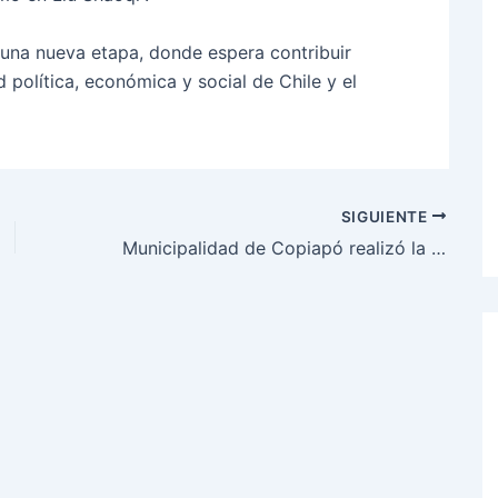
una nueva etapa, donde espera contribuir
d política, económica y social de Chile y el
SIGUIENTE
Municipalidad de Copiapó realizó la celebración del patrimonio más larga del país y reunió a cerca de 10 mil personas