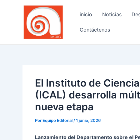
Ir
Navegación
al
de
inicio
Noticias
Des
contenido
entradas
Contáctenos
El Instituto de Cienci
(ICAL) desarrolla múlt
nueva etapa
Por
Equipo Editorial
/
1 junio, 2026
Lanzamiento del Departamento sobre el Pen