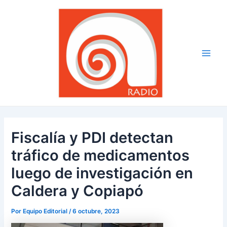
Ir
Navegación
Main
al
de
Men
contenido
entradas
Fiscalía y PDI detectan
tráfico de medicamentos
luego de investigación en
Caldera y Copiapó
Por
Equipo Editorial
/
6 octubre, 2023