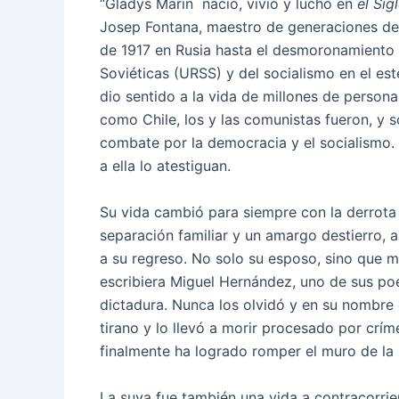
“Gladys Marín nació, vivió y luchó en
el Sig
Josep Fontana, maestro de generaciones de 
de 1917 en Rusia hasta el desmoronamiento 
Soviéticas (URSS) y del socialismo en el es
dio sentido a la vida de millones de person
como Chile, los y las comunistas fueron, y so
combate por la democracia y el socialismo. 
a ella lo atestiguan.
Su vida cambió para siempre con la derrota 
separación familiar y un amargo destierro, 
a su regreso. No solo su esposo, sino que 
escribiera Miguel Hernández, uno de sus poe
dictadura. Nunca los olvidó y en su nombre en
tirano y lo llevó a morir procesado por crí
finalmente ha logrado romper el muro de la
La suya fue también una vida a contracorri