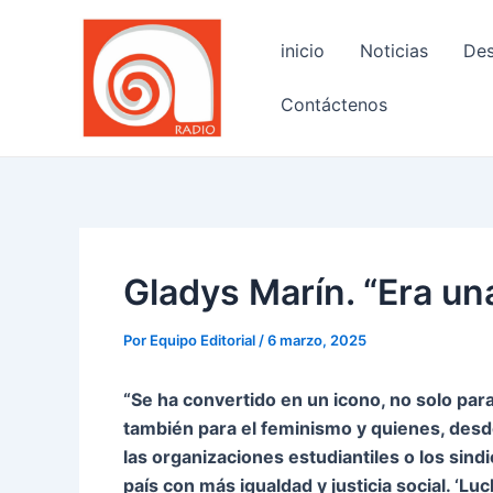
Ir
Navegación
al
de
inicio
Noticias
Des
contenido
entradas
Contáctenos
Gladys Marín. “Era una
Por
Equipo Editorial
/
6 marzo, 2025
“Se ha convertido en un icono, no solo para
también para el feminismo y quienes, desde
las organizaciones estudiantiles o los sind
país con más igualdad y justicia social. ‘L