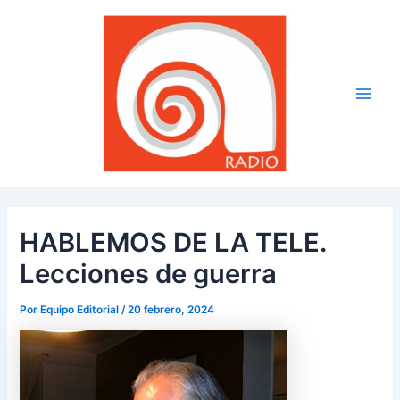
Ir
Navegación
Main
al
de
Men
contenido
entradas
HABLEMOS DE LA TELE.
Lecciones de guerra
Por
Equipo Editorial
/
20 febrero, 2024