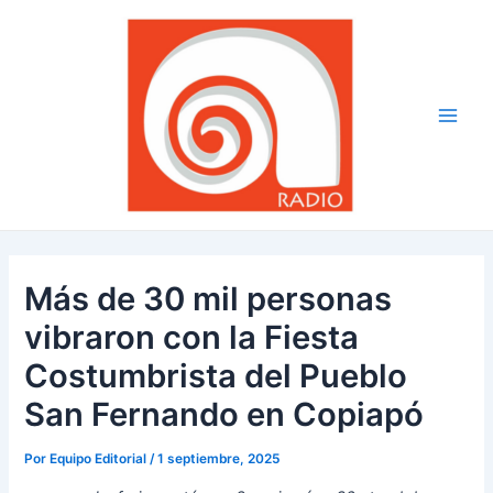
Ir
Navegación
Main
al
de
Men
contenido
entradas
Más de 30 mil personas
vibraron con la Fiesta
Costumbrista del Pueblo
San Fernando en Copiapó
Por
Equipo Editorial
/
1 septiembre, 2025