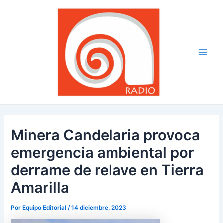
Ir
Navegación
Main
al
de
Men
contenido
entradas
Minera Candelaria provoca
emergencia ambiental por
derrame de relave en Tierra
Amarilla
Por
Equipo Editorial
/
14 diciembre, 2023