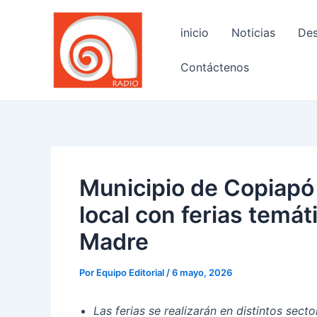
Ir
Navegación
al
de
inicio
Noticias
Des
contenido
entradas
Contáctenos
Municipio de Copiapó
local con ferias temáti
Madre
Por
Equipo Editorial
/
6 mayo, 2026
Las ferias se realizarán en distintos sect