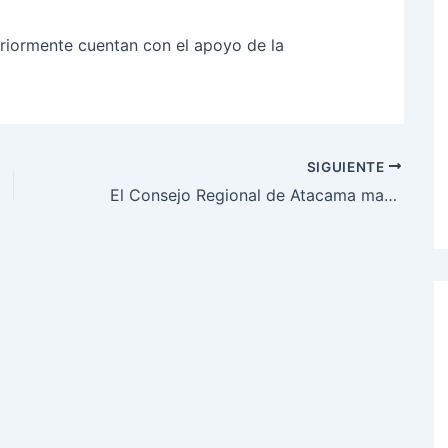
eriormente cuentan con el apoyo de la
SIGUIENTE
El Consejo Regional de Atacama manifiesta rechazo ante reducción de escaños parlamentarios y exige medidas compensatorias para el territorio