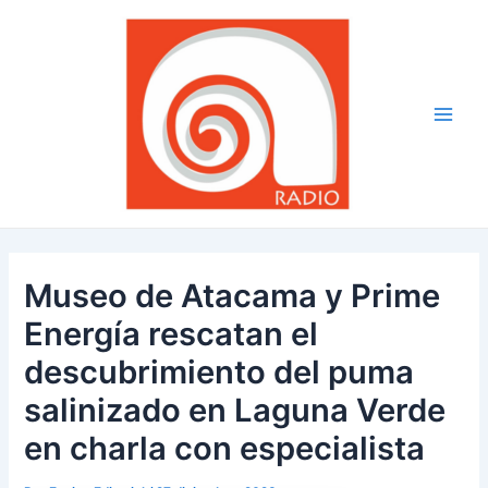
Ir
Navegación
Main
al
de
Men
contenido
entradas
Museo de Atacama y Prime
Energía rescatan el
descubrimiento del puma
salinizado en Laguna Verde
en charla con especialista