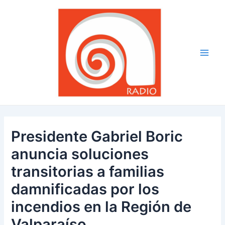
Ir
Navegación
Main
al
de
Men
contenido
entradas
Presidente Gabriel Boric
anuncia soluciones
transitorias a familias
damnificadas por los
incendios en la Región de
Valparaíso