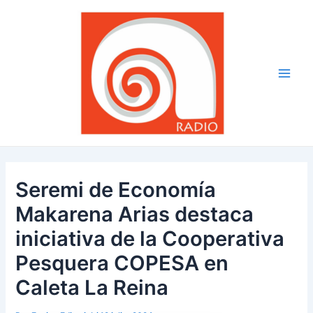
Ir
Navegación
Main
al
de
Men
contenido
entradas
Seremi de Economía
Makarena Arias destaca
iniciativa de la Cooperativa
Pesquera COPESA en
Caleta La Reina