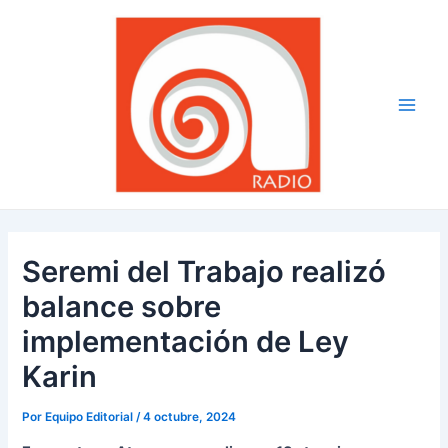
Ir
Navegación
Main
al
de
Men
contenido
entradas
Seremi del Trabajo realizó
balance sobre
implementación de Ley
Karin
Por
Equipo Editorial
/
4 octubre, 2024