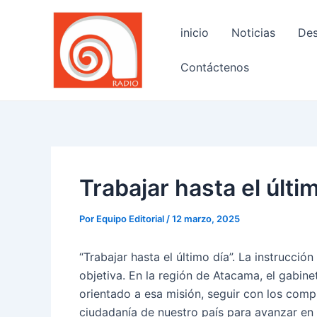
Ir
Navegación
al
de
inicio
Noticias
Des
contenido
entradas
Contáctenos
Trabajar hasta el últi
Por
Equipo Editorial
/
12 marzo, 2025
“Trabajar hasta el último día”. La instrucció
objetiva. En la región de Atacama, el gabine
orientado a esa misión, seguir con los comp
ciudadanía de nuestro país para avanzar en 