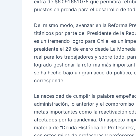
extra de $6.091.651.075 que permitirá retribu
puestos en prenda para el desarrollo de tod
Del mismo modo, avanzar en la Reforma Prev
titánicos por parte del Presidente de la Repúb
es un tremendo logro para Chile, es un imper
presidente el 29 de enero desde La Moneda
real para los trabajadores y sobre todo, par
logrado gestionar la reforma más important
se ha hecho bajo un gran acuerdo político,
corresponde.
La necesidad de cumplir la palabra empeñad
administración, lo anterior y el compromiso
metas importantes como la reactivación edu
afectados por la pandemia. Un aspecto impor
materia de “Deuda Histórica de Profesores”,
con estos miles de profesoras y profesores, 