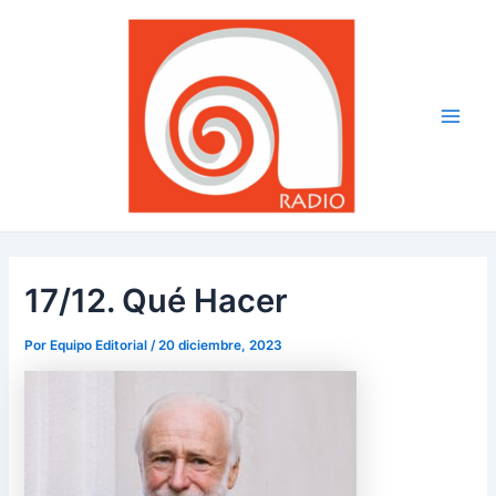
Ir
Navegación
Main
al
de
Men
contenido
entradas
17/12. Qué Hacer
Por
Equipo Editorial
/
20 diciembre, 2023