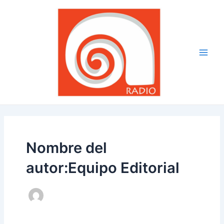
Ir
Paginación
Main
al
de
Men
contenido
entradas
Nombre del
autor:Equipo Editorial