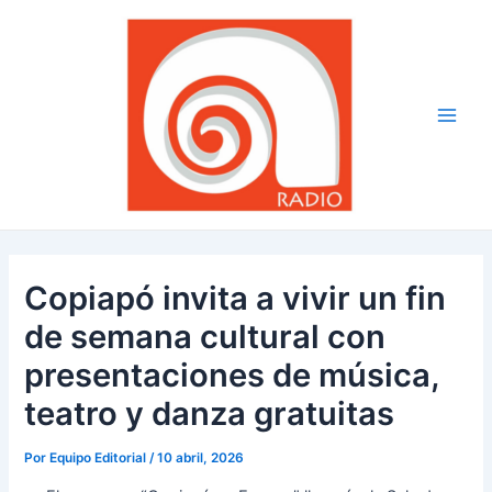
Ir
Navegación
Main
al
de
Men
contenido
entradas
Copiapó invita a vivir un fin
de semana cultural con
presentaciones de música,
teatro y danza gratuitas
Por
Equipo Editorial
/
10 abril, 2026