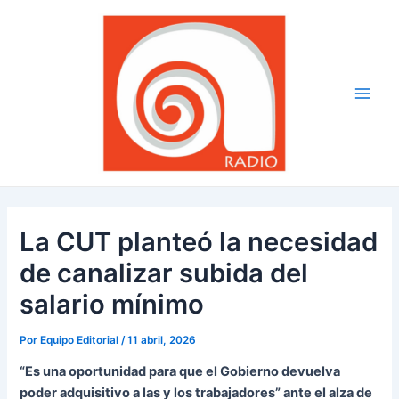
Ir
Navegación
Main
al
de
Men
contenido
entradas
La CUT planteó la necesidad
de canalizar subida del
salario mínimo
Por
Equipo Editorial
/
11 abril, 2026
“Es una oportunidad para que el Gobierno devuelva
poder adquisitivo a las y los trabajadores” ante el alza de